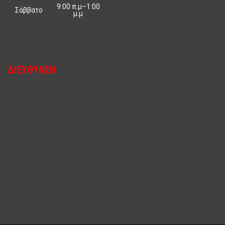
9:00 π.μ–1:00
Σάββατο
μ.μ
ΔΙΕΎΘΥΝΣΗ